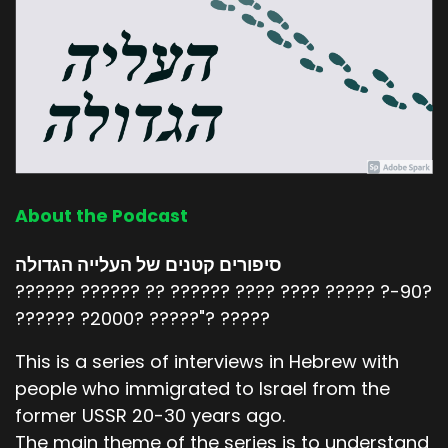
About the Podcast
סיפורים קטנים של העלייה הגדולה
?????? ?????? ?? ?????? ???? ???? ????? ?-90?
?????? ?2000? ?????"? ?????
This is a series of interviews in Hebrew with
people who immigrated to Israel from the
former USSR 20-30 years ago.
The main theme of the series is to understand